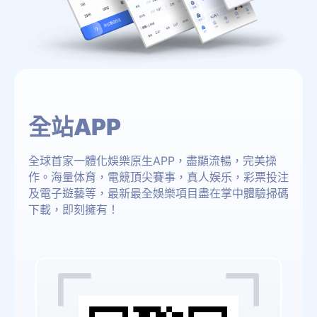
全站APP
全球首家一體化娛樂原生APP，盡顯流暢，完美操
作。海量体育，電競頂尖賽事，真人娱乐，彩票投注
及電子遊藝等，最新最全娛樂項目盡在掌中體驗掃碼
下載，即刻擁有！