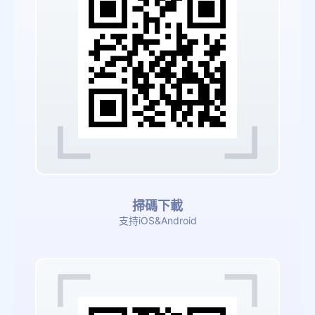
掃碼下載
支持iOS&Android